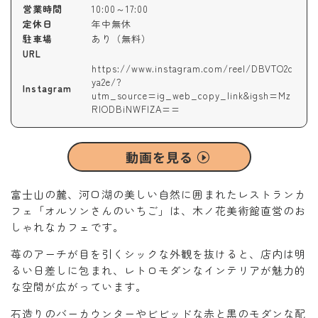
営業時間
10:00～17:00
定休日
年中無休
駐車場
あり（無料）
URL
https://www.instagram.com/reel/DBVTO2c
ya2e/?
Instagram
utm_source=ig_web_copy_link&igsh=Mz
RlODBiNWFlZA==
動画を見る
富士山の麓、河口湖の美しい自然に囲まれたレストランカ
フェ「オルソンさんのいちご」は、木ノ花美術館直営のお
しゃれなカフェです。
苺のアーチが目を引くシックな外観を抜けると、店内は明
るい日差しに包まれ、レトロモダンなインテリアが魅力的
な空間が広がっています。
石造りのバーカウンターやビビッドな赤と黒のモダンな配