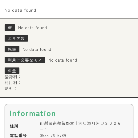
|
No data found
床
No data found
エリア数
施設
No data found
利用に必要なモノ
No data found
料金
登録料：
利用料：
割引：
Information
山梨県南都留郡富士河口湖町河口３０２６
住所
−１
電話番号
0555-76-6789