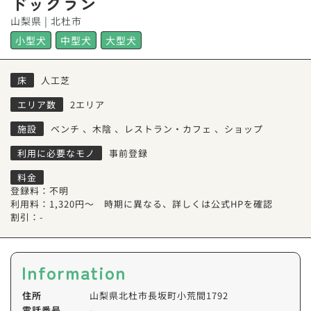
ドッグラン
山梨県 | 北杜市
小型犬
中型犬
大型犬
床
人工芝
エリア数
2エリア
施設
ベンチ
、
木陰
、
レストラン・カフェ
、
ショップ
利用に必要なモノ
事前登録
料金
登録料：不明
利用料：1,320円～ 時期に異なる、詳しくは公式HPを確認
割引：-
Information
住所
山梨県北杜市長坂町小荒間1792
電話番号
-