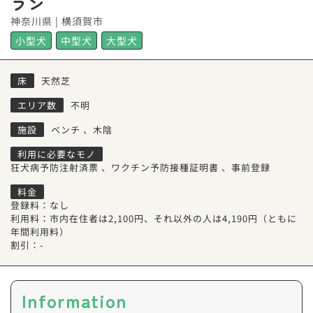
ラン
神奈川県 | 横須賀市
小型犬
中型犬
大型犬
床
天然芝
エリア数
不明
施設
ベンチ
、
木陰
利用に必要なモノ
狂犬病予防注射済票
、
ワクチン予防接種証明書
、
事前登録
料金
登録料：なし
利用料：市内在住者は2,100円、それ以外の人は4,190円（ともに
年間利用料）
割引：-
Information