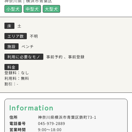
神奈川県 | 横浜市青葉区
小型犬
中型犬
大型犬
床
土
エリア数
不明
施設
ベンチ
利用に必要なモノ
事前予約
、
事前登録
料金
登録料：なし
利用料：無料
割引：-
Information
住所
神奈川県横浜市青葉区鉄町73-1
電話番号
045-979-2889
営業時間
9:00〜18:00