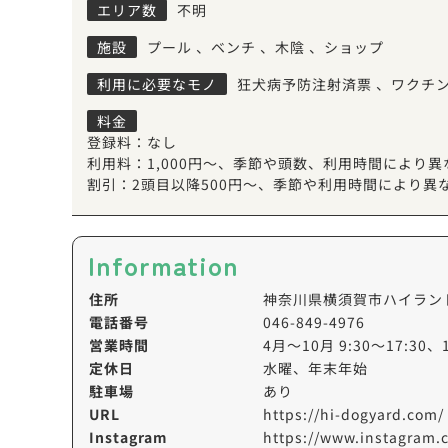
エリア数
不明
施設
プール
、
ベンチ
、
木陰
、
ショップ
利用に必要なモノ
狂犬病予防注射済票
、
ワクチ
料金
登録料：なし
利用料：1,000円～、季節や頭数、利用時間により
割引：2頭目以降500円～、季節や利用時間により異
Information
住所
神奈川県横須賀市ハイランド
電話番号
046-849-4976
営業時間
4月〜10月 9:30～17:30、
定休日
水曜、年末年始
駐車場
あり
URL
https://hi-dogyard.com/
Instagram
https://www.instagram.