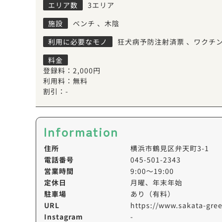
エリア数
3エリア
施設
ベンチ
、
木陰
利用に必要なモノ
狂犬病予防注射済票
、
ワクチ
料金
登録料：2,000円
利用料：無料
割引：-
Information
住所
横浜市鶴見区弁天町3-1
電話番号
045-501-2343
営業時間
9:00～19:00
定休日
月曜、年末年始
駐車場
あり（有料）
URL
https://www.sakata-gre
Instagram
-