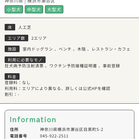
神奈川県 | 横浜市瀬谷区
小型犬
中型犬
大型犬
床
人工芝
エリア数
2エリア
施設
室内ドッグラン
、
ベンチ
、
木陰
、
レストラン・カフェ
利用に必要なモノ
狂犬病予防注射済票
、
ワクチン予防接種証明書
、
事前登録
料金
登録料：なし
利用料：エリアにより異なる、詳しくは公式HPを確認
割引：-
Information
住所
神奈川県横浜市瀬谷区目黒町5-2
電話番号
045-922-2511