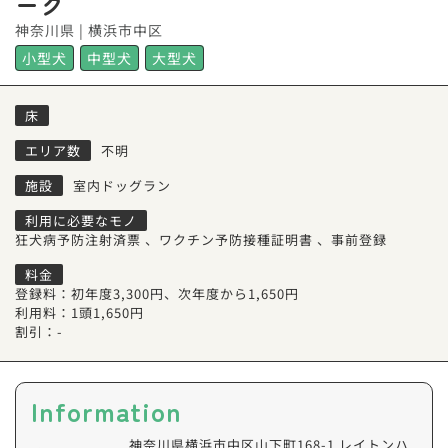
ーク
神奈川県 | 横浜市中区
小型犬
中型犬
大型犬
床
エリア数
不明
施設
室内ドッグラン
利用に必要なモノ
狂犬病予防注射済票
、
ワクチン予防接種証明書
、
事前登録
料金
登録料：初年度3,300円、次年度から1,650円
利用料：1頭1,650円
割引：-
Information
神奈川県横浜市中区山下町168-1 レイトンハ