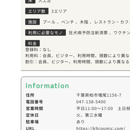
床
人工芝
エリア数
3エリア
施設
プール
、
ベンチ
、
木陰
、
レストラン・カフ
利用に必要なモノ
狂犬病予防注射済票
、
ワクチ
料金
登録料：なし
利用料：会員、ビジター、利用時間、頭数により異な
割引：会員、ビジター、利用時間、頭数により異なる
Information
住所
千葉県柏市増尾1156-7
電話番号
047-138-5400
営業時間
平日11:00～17:00 土日祝1
定休日
火、第三水曜
駐車場
あり
URL
https://k9cosmic.com/