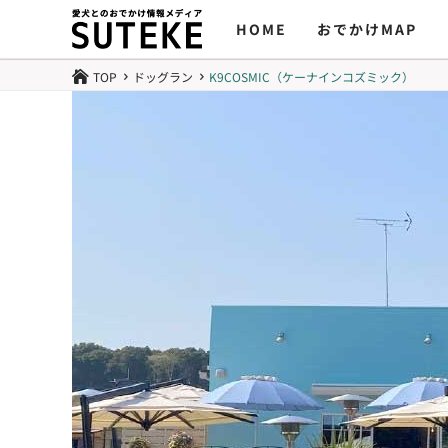
HOME
おでかけMAP
TOP
ドッグラン
K9COSMIC（ケーナインコズミック）

5
5