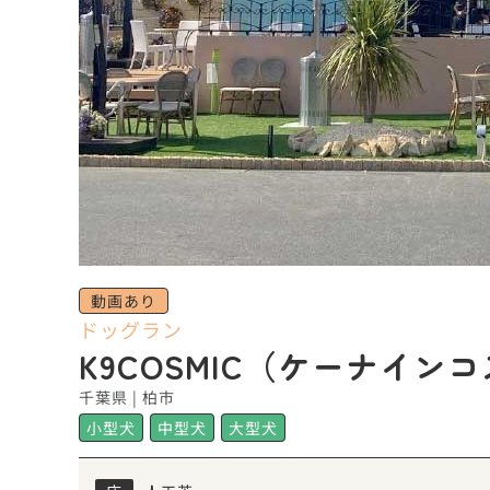
動画あり
ドッグラン
K9COSMIC（ケーナイン
千葉県 | 柏市
小型犬
中型犬
大型犬