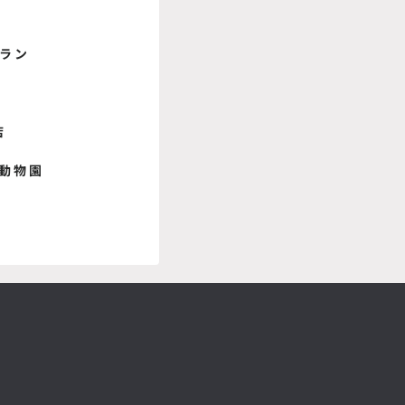
ラン
店
/動物園